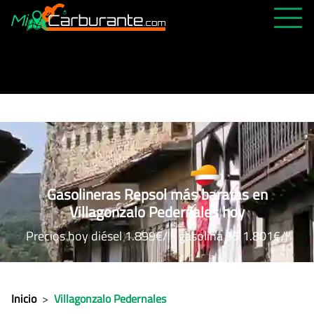
PRECIOS HOY
HISTÓRICO
MÁS CERCANA
ABIERTAS 24H
ÚLTIMAS MATRÍCULAS
Gasolineras Repsol más baratas en
FAVORITAS
Villagonzalo Pedernales hoy
Precios hoy diésel 1.899€/l · gasolina 95 1.801€/l
Inicio
>
Villagonzalo Pedernales