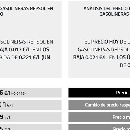
S GASOLINERAS REPSOL EN
ANÁLISIS DEL PRECIO
RO
GASOLINERAS
ASOLINERAS REPSOL EN
EL
PRECIO HOY
DE L
AJA 0.017 €/L
.
EN
LOS
GASOLINERAS REPSOL
BIDA DE
0.221 €/L
(UN
BAJA 0.021 €/L
.
EN
LOS Ú
DE
0
Análisis
Indicador
Precio
96
Precio
€/l
(-0.017€)
del
precio
017
Cambio de precio respe
€/l
de
la
99
Precio 
€/l
gasolina
95
Precio 
€/l