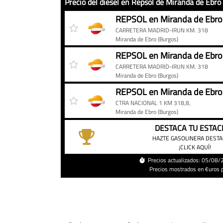
Precio del diésel en Repsol de Miranda de Ebro
Precio
Gasolinera
Precio
REPSOL en Miranda de Ebro
del
CARRETERA MADRID-IRUN KM. 318
diésel
Miranda de Ebro
(Burgos)
en
REPSOL en Miranda de Ebro
Repsol
CARRETERA MADRID-IRUN KM. 318
de
Miranda de Ebro
(Burgos)
Miranda
REPSOL en Miranda de Ebro
de
CTRA NACIONAL 1 KM 318,8,
Ebro
Miranda de Ebro
(Burgos)
hoy
DESTACA TU ESTAC
HAZTE GASOLINERA DEST
¡CLICK AQUÍ!
Precios actualizados: 05/08
Precios mostrados en €uros po