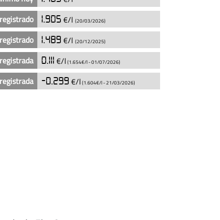
registrado
1.905
€/l
(20/03/2026)
registrado
1.489
€/l
(20/12/2025)
registrada
0.111
€/l
(1.654€/l -
01/07/2026
)
registrada
-0.299
€/l
(1.604€/l -
21/03/2026
)