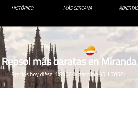
HISTÓRICO
MÁS CERCANA
ABIERTAS
 Repsol más baratas en Miranda
Precios hoy diésel 1.896€/l · gasolina 95 1.785€/l