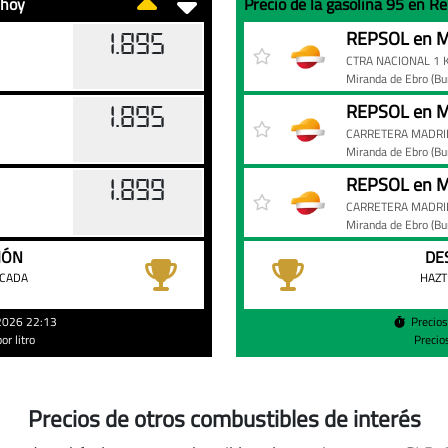
 hoy
Precio de la gasolina 95 en R
Precio
Gasolinera
Precio
REPSOL en M
1.895
de
CTRA NACIONAL 1 
la
Miranda de Ebro
(Bu
gasolina
REPSOL en M
1.895
95
CARRETERA MADRI
en
Miranda de Ebro
(Bu
Repsol
REPSOL en M
1.899
de
CARRETERA MADRI
Miranda
Miranda de Ebro
(Bu
de
IÓN
DE
Ebro
ACADA
HAZT
hoy
/2026 22:13
Precio
r litro
Precio
Precios de otros combustibles de interés