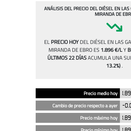
ANÁLISIS DEL PRECIO DEL DIÉSEL EN LA
MIRANDA DE EB
EL
PRECIO HOY
DEL DIÉSEL EN LAS G
MIRANDA DE EBRO ES
1.896 €/L
Y
B
ÚLTIMOS 22 DÍAS
ACUMULA UNA SU
13.2%)
.
Análisis
Indicador
Precio
Precio medio hoy
1.8
del
precio
Cambio de precio respecto a ayer
-0.
del
diésel
Precio máximo hoy
1.8
en
Precio mínimo hoy
1.8