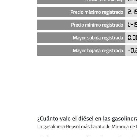
las
gasolineras
Precio máximo registrado
2.11
Repsol
en
Precio mínimo registrado
1.41
Miranda
de
Mayor subida registrada
0.0
Ebro
Mayor bajada registrada
-0.
(actualizado
hoy)
¿Cuánto vale el diésel en las gasolin
La gasolinera Repsol más barata de Miranda de 