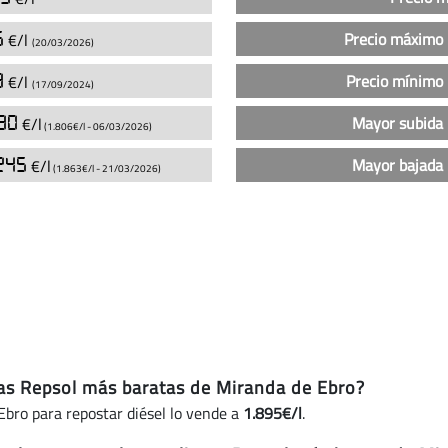
sin
plomo
5
Precio máximo 
€/l
(20/03/2026)
95
en
9
Precio mínimo 
€/l
(17/09/2024)
las
gasolineras
80
Mayor subida 
€/l
(1.806€/l -
06/03/2026
)
Repsol
245
Mayor bajada 
€/l
en
(1.863€/l -
21/03/2026
)
Miranda
de
Ebro
(actualizado
hoy)
eras Repsol más baratas de Miranda de Ebro?
Ebro para repostar diésel lo vende a
1.895€/l
.