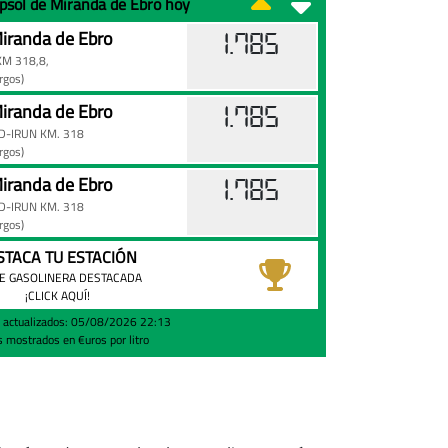
epsol de Miranda de Ebro hoy
iranda de Ebro
1.785
KM 318,8,
rgos)
iranda de Ebro
1.785
D-IRUN KM. 318
rgos)
iranda de Ebro
1.785
D-IRUN KM. 318
rgos)
STACA TU ESTACIÓN
E GASOLINERA DESTACADA
¡CLICK AQUÍ!
s actualizados: 05/08/2026 22:13
s mostrados en €uros por litro