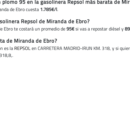
in plomo 95 en la gasolinera Repsol más barata de Mi
randa de Ebro cuesta
1.785€/l
.
solinera Repsol de Miranda de Ebro?
de Ebro te costará un promedio de
95€
si vas a repostar diésel y
89
ata de Miranda de Ebro?
ón es la
REPSOL
en CARRETERA MADRID-IRUN KM. 318, y si quieres
18,8,.