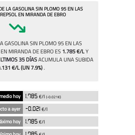
 DE LA GASOLINA SIN PLOMO 95 EN LAS
 REPSOL EN MIRANDA DE EBRO
A GASOLINA SIN PLOMO 95 EN LAS
 EN MIRANDA DE EBRO ES
1.785 €/L
Y
LTIMOS 35 DÍAS
ACUMULA UNA SUBIDA
.131 €/L
(UN 7.9%)
.
 medio hoy
1.785
€/l
(-0.021€)
cto a ayer
-0.021
€/l
máximo hoy
1.785
€/l
mínimo hoy
1.785
€/l