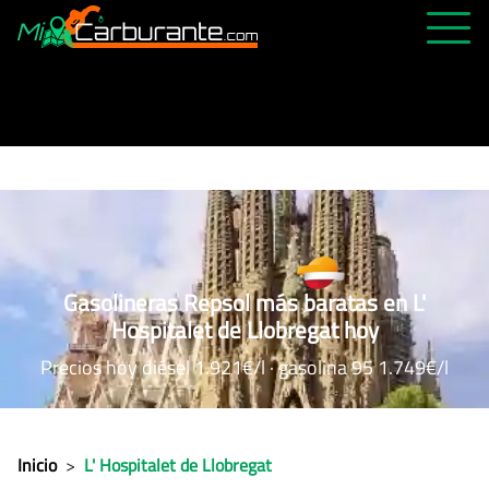
PRECIOS HOY
HISTÓRICO
MÁS CERCANA
ABIERTAS 24H
ÚLTIMAS MATRÍCULAS
Gasolineras Repsol más baratas en L'
FAVORITAS
Hospitalet de Llobregat hoy
Precios hoy diésel 1.921€/l · gasolina 95 1.749€/l
Inicio
>
L' Hospitalet de Llobregat