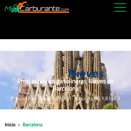
PRECIOS HOY
HISTÓRICO
MÁS CERCANA
ABIERTAS 24H
ÚLTIMAS MATRÍCULAS
Precios hoy en gasolineras Nieves de
FAVORITAS
Barcelona
Precios hoy diésel 1.750€/l · gasolina 95 1.614€/l
Inicio
>
Barcelona