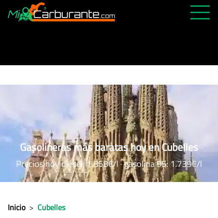
PRECIOS HOY
HISTÓRICO
MÁS CERCANA
ABIERTAS 24H
ÚLTIMAS MATRÍCULAS
FAVORITAS
Gasolineras más baratas hoy en Cubelles
Precios hoy diésel: 1.858€/l · gasolina 95: 1.739€/l
Inicio
>
Cubelles