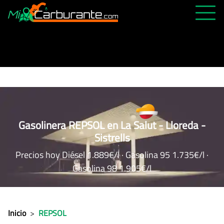
PRECIOS HOY
HISTÓRICO
MÁS CERCANA
ABIERTAS 24H
ÚLTIMAS MATRÍCULAS
Gasolinera REPSOL en La Salut - Lloreda -
Sistrells
FAVORITAS
Precios hoy Diésel 1.889€/l · Gasolina 95 1.735€/l ·
Gasolina 98 1.905€/l
Inicio
>
REPSOL