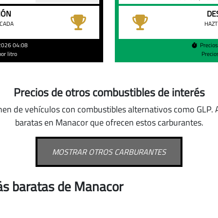
IÓN
DE
ACADA
HAZT
/2026 04:08
Precio
r litro
Precio
Precios de otros combustibles de interés
nen de vehículos con combustibles alternativos como GLP
.
baratas en Manacor que ofrecen estos carburantes.
MOSTRAR OTROS CARBURANTES
ás baratas de Manacor