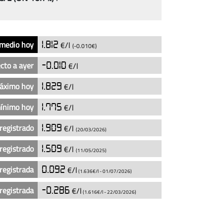
 medio hoy
1.812
€/l
(-0.010€)
cto a ayer
-0.010
€/l
máximo hoy
1.829
€/l
mínimo hoy
1.775
€/l
registrado
1.909
€/l
(20/03/2026)
registrado
1.509
€/l
(11/05/2025)
registrada
0.092
€/l
(1.636€/l -
01/07/2026
)
registrada
-0.286
€/l
(1.616€/l -
22/03/2026
)