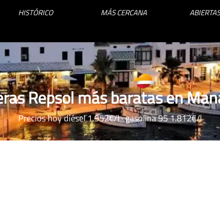
HISTÓRICO
MÁS CERCANA
ABIERTAS
eras Repsol más baratas en Man
Precios hoy diésel 1.952€/l · gasolina 95 1.812€/l