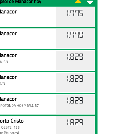
epsol de Manacor hoy
anacor
1.775
anacor
1.779
anacor
1.829
A, SN
anacor
1.829
S/N
anacor
1.829
 (ROTONDA HOSPITAL), 87
rto Cristo
1.829
 OESTE, 123
cor
(Baleares)