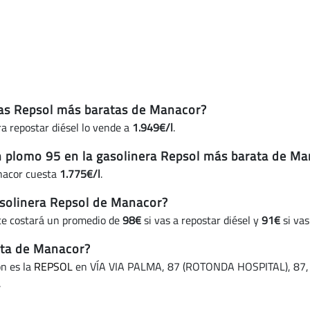
hoy)
eras Repsol más baratas de Manacor?
a repostar diésel lo vende a
1.949€/l
.
in plomo 95 en la gasolinera Repsol más barata de M
anacor cuesta
1.775€/l
.
solinera Repsol de Manacor?
te costará un promedio de
98€
si vas a repostar diésel y
91€
si vas
ata de Manacor?
ón es la
REPSOL
en VÍA VIA PALMA, 87 (ROTONDA HOSPITAL), 87, y 
.