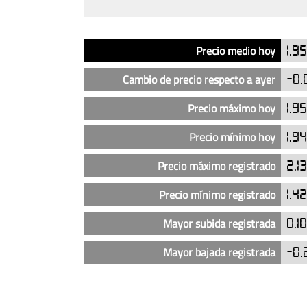
Análisis
Indicador
Precio
Precio medio hoy
1.9
del
precio
Cambio de precio respecto a ayer
-0.
del
diésel
Precio máximo hoy
1.9
en
Precio mínimo hoy
1.9
las
gasolineras
Precio máximo registrado
2.1
Repsol
en
Precio mínimo registrado
1.4
Manacor
(actualizado
Mayor subida registrada
0.1
hoy)
Mayor bajada registrada
-0.