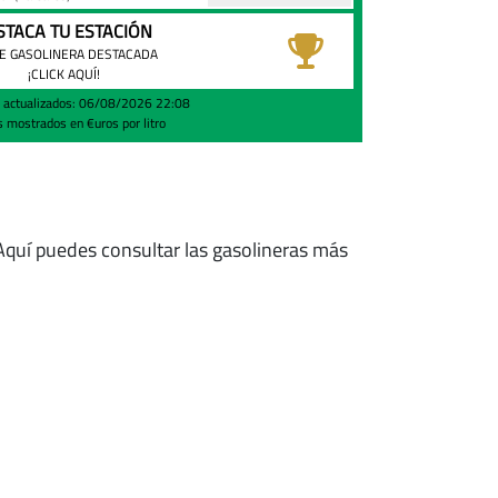
STACA TU ESTACIÓN
E GASOLINERA DESTACADA
¡CLICK AQUÍ!
s actualizados: 06/08/2026 22:08
s mostrados en €uros por litro
 Aquí puedes consultar las gasolineras más