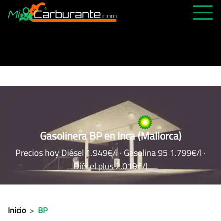
PRECIOS HOY
HISTÓRICO
MÁS CERCANA
ABIERTAS 24H
ÚLTIMAS MATRÍCULAS
Gasolinera BP en Inca (Mallorca)
FAVORITAS
Precios hoy Diésel 1.949€/l · Gasolina 95 1.799€/l ·
Diésel plus 2.019€/l
Inicio
>
BP