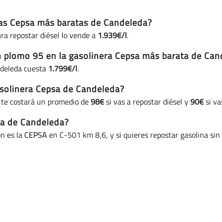
eras Cepsa más baratas de Candeleda?
ra repostar diésel lo vende a
1.939€/l
.
in plomo 95 en la gasolinera Cepsa más barata de Ca
ndeleda cuesta
1.799€/l
.
solinera Cepsa de Candeleda?
 te costará un promedio de
98€
si vas a repostar diésel y
90€
si va
ta de Candeleda?
ón es la
CEPSA
en C-501 km 8,6, y si quieres repostar gasolina sin