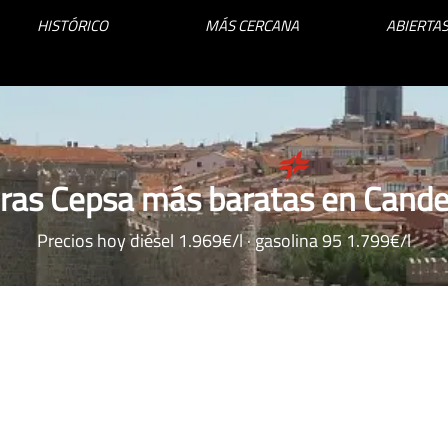
HISTÓRICO
MÁS CERCANA
ABIERTAS
eras Cepsa más baratas en Cande
Precios hoy diésel 1.969€/l · gasolina 95 1.799€/l