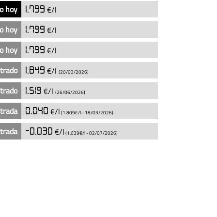
o hoy
1.799
€/l
o hoy
1.799
€/l
o hoy
1.799
€/l
strado
1.849
€/l
(20/03/2026)
strado
1.519
€/l
(26/06/2026)
strada
0.040
€/l
(1.809€/l -
18/03/2026
)
strada
-0.030
€/l
(1.639€/l -
02/07/2026
)