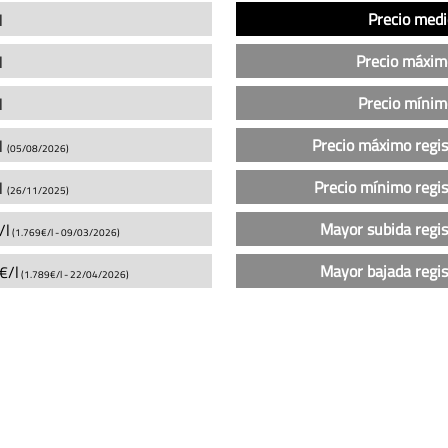
Análisis
Indicador
Precio
Precio medi
l
del
precio
Precio máxim
l
de
la
Precio mínim
l
gasolina
Precio máximo regi
l
sin
(05/08/2026)
plomo
Precio mínimo regi
l
(26/11/2025)
95
en
Mayor subida regi
/l
(1.769€/l -
09/03/2026
)
las
gasolineras
Mayor bajada regi
€/l
(1.789€/l -
22/04/2026
)
Cepsa
en
Candeleda
(actualizado
hoy)