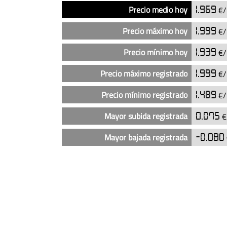
Análisis
Indicador
Precio
Precio medio hoy
1.969
€/
del
precio
Precio máximo hoy
1.999
€/
del
diésel
Precio mínimo hoy
1.939
€/
en
Precio máximo registrado
1.999
€/
las
gasolineras
Precio mínimo registrado
1.489
€/
Cepsa
en
Mayor subida registrada
0.075
€
Candeleda
(actualizado
Mayor bajada registrada
-0.080
hoy)