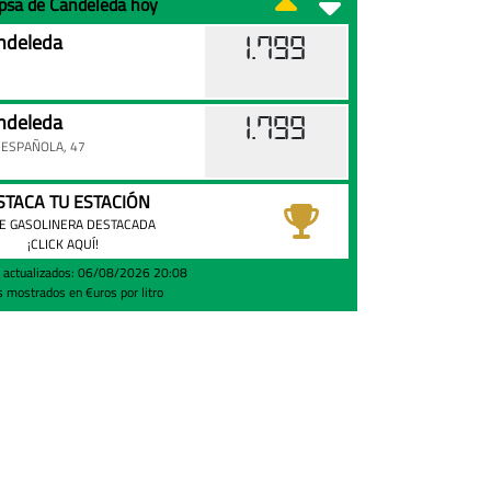
epsa de Candeleda hoy
ndeleda
1.799
ndeleda
1.799
 ESPAÑOLA, 47
STACA TU ESTACIÓN
E GASOLINERA DESTACADA
¡CLICK AQUÍ!
s actualizados: 06/08/2026 20:08
s mostrados en €uros por litro