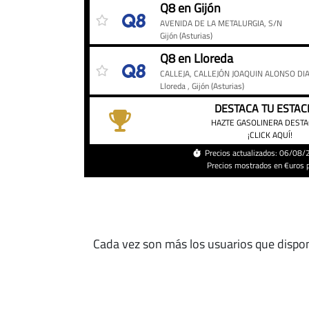
Precio
Gasolinera
Precio
Q8 en Gijón
del
AVENIDA DE LA METALURGIA, S/N
diésel
Gijón
(Asturias)
en
Q8 en Lloreda
Q8
CALLEJA, CALLEJÓN JOAQUIN ALONSO DIA
de
Lloreda
, Gijón
(Asturias)
Gijón
DESTACA TU ESTAC
hoy
HAZTE GASOLINERA DEST
¡CLICK AQUÍ!
Precios actualizados: 06/08
Precios mostrados en €uros po
Cada vez son más los usuarios que dispo