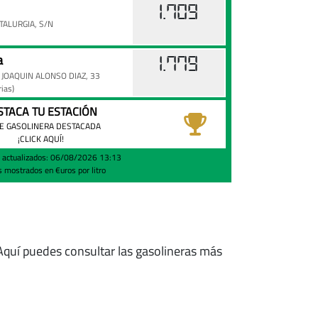
1.709
TALURGIA, S/N
a
1.779
 JOAQUIN ALONSO DIAZ, 33
rias)
STACA TU ESTACIÓN
E GASOLINERA DESTACADA
¡CLICK AQUÍ!
s actualizados: 06/08/2026 13:13
s mostrados en €uros por litro
 Aquí puedes consultar las gasolineras más