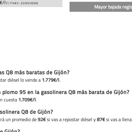
€/l
(1.774€/l -
22/03/2026
)
gasolineras
Mayor bajada regi
Q8
en
Gijón
(actualizado
hoy)
ras Q8 más baratas de Gijón?
tar diésel lo vende a
1.779€/l
.
in plomo 95 en la gasolinera Q8 más barata de Gijón?
ón cuesta
1.709€/l
.
solinera Q8 de Gijón?
tará un promedio de
92€
si vas a repostar diésel y
87€
si vas a llen
e Gijón?