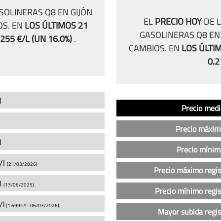
SOLINERAS Q8 EN GIJÓN
EL
PRECIO HOY
DE L
OS.
EN
LOS ÚLTIMOS 21
GASOLINERAS Q8 EN 
.255 €/L
(UN 16.0%)
.
CAMBIOS.
EN
LOS ÚLTIM
0.2
l
Análisis
Indicador
Precio
Precio medi
del
precio
Precio máxim
de
l
la
Precio mínim
gasolina
/l
(21/03/2026)
Precio máximo regi
sin
l
plomo
(13/06/2025)
Precio mínimo regi
95
/l
(1.699€/l -
06/03/2026
)
en
Mayor subida regi
las