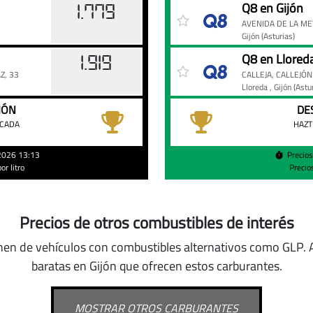
Precio
Gasolinera
Precio
Q8 en Gijón
1.779
de
AVENIDA DE LA ME
la
Gijón
(Asturias)
gasolina
Q8 en Llored
1.919
95
Z, 33
CALLEJA, CALLEJÓN
en
Lloreda
, Gijón
(Astu
Q8
IÓN
DE
de
ACADA
HAZT
Gijón
hoy
/2026 13:13
Precio
r litro
Precio
Precios de otros combustibles de interés
nen de vehículos con combustibles alternativos como GLP
.
baratas en Gijón que ofrecen estos carburantes.
MOSTRAR OTROS CARBURANTES