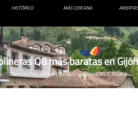
HISTÓRICO
MÁS CERCANA
ABIERTAS
lineras Q8 más baratas en Gijó
Precios hoy diésel 1.849€/l · gasolina 95 1.744€/l