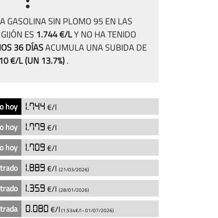
A GASOLINA SIN PLOMO 95 EN LAS
GIJÓN ES
1.744 €/L
Y NO HA TENIDO
OS 36 DÍAS
ACUMULA UNA SUBIDA DE
10 €/L
(UN 13.7%)
.
o hoy
1.744
€/l
o hoy
1.779
€/l
o hoy
1.709
€/l
strado
1.889
€/l
(21/03/2026)
strado
1.359
€/l
(28/01/2026)
strada
0.080
€/l
(1.534€/l -
01/07/2026
)