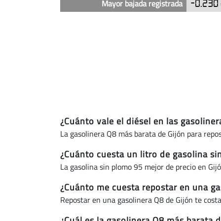
(actualizado
Mayor bajada registrada
-0.230
hoy)
¿Cuánto vale el diésel en las gasoline
La gasolinera Q8 más barata de Gijón para repos
¿Cuánto cuesta un litro de gasolina s
La gasolina sin plomo 95 mejor de precio en Gij
¿Cuánto me cuesta repostar en una ga
Repostar en una gasolinera Q8 de Gijón te cos
¿Cuál es la gasolinera Q8 más barata d