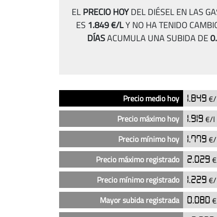
EL
PRECIO HOY
DEL DIÉSEL EN LAS GA
ES
1.849 €/L
Y NO HA TENIDO CAMBI
DÍAS
ACUMULA UNA SUBIDA DE
0
Análisis
Indicador
Precio
Precio medio hoy
1.849
€/
del
precio
Precio máximo hoy
1.919
€/l
del
diésel
Precio mínimo hoy
1.779
€/
en
Precio máximo registrado
2.029
€
las
gasolineras
Precio mínimo registrado
1.229
€/
Q8
en
Mayor subida registrada
0.080
€
Gijón