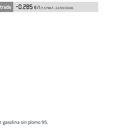
strada
-0.285
€/l
(1.579€/l -
22/03/2026
)
ar gasolina sin plomo 95.