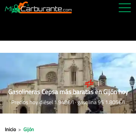
PRECIOS HOY
HISTÓRICO
MÁS CERCANA
ABIERTAS 24H
ÚLTIMAS MATRÍCULAS
FAVORITAS
Gasolineras Cepsa más baratas en Gijón hoy
Precios hoy diésel 1.948€/l · gasolina 95 1.805€/l
Inicio
>
Gijón