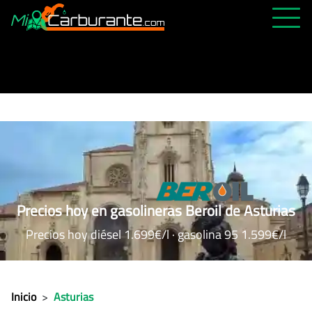
PRECIOS HOY
HISTÓRICO
MÁS CERCANA
ABIERTAS 24H
ÚLTIMAS MATRÍCULAS
FAVORITAS
Precios hoy en gasolineras Beroil de Asturias
Precios hoy diésel 1.699€/l · gasolina 95 1.599€/l
Inicio
>
Asturias