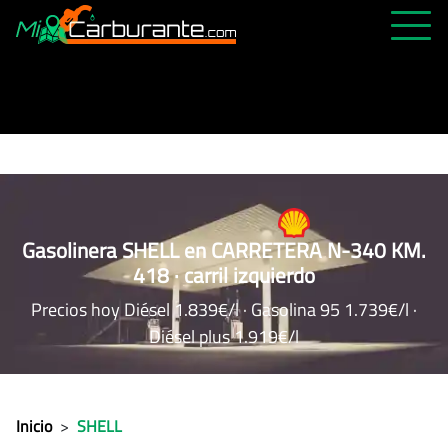
PRECIOS HOY
HISTÓRICO
MÁS CERCANA
ABIERTAS 24H
ÚLTIMAS MATRÍCULAS
Gasolinera SHELL en CARRETERA N-340 KM.
418 · carril izquierdo
FAVORITAS
Precios hoy Diésel 1.839€/l · Gasolina 95 1.739€/l ·
Diésel plus 1.919€/l
Inicio
>
SHELL