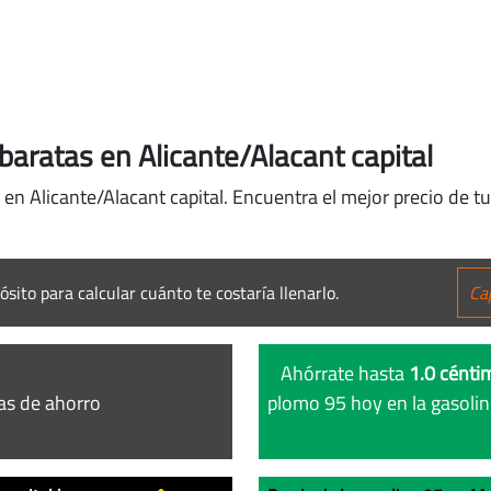
aratas en Alicante/Alacant capital
en Alicante/Alacant capital. Encuentra el mejor precio de tu
ósito para calcular cuánto te costaría llenarlo.
Ahórrate hasta
1.0 céntim
as de ahorro
plomo 95 hoy en la gasoli