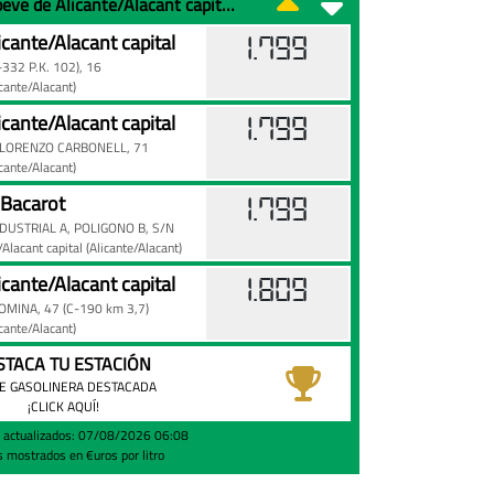
Precio de la gasolina 95 en Moeve de Alicante/Alacant capital hoy
cante/Alacant capital
1.799
332 P.K. 102), 16
icante/Alacant)
cante/Alacant capital
1.799
 LORENZO CARBONELL, 71
icante/Alacant)
Bacarot
1.799
DUSTRIAL A, POLIGONO B, S/N
e/Alacant capital
(Alicante/Alacant)
cante/Alacant capital
1.809
MINA, 47 (C-190 km 3,7)
icante/Alacant)
STACA TU ESTACIÓN
E GASOLINERA DESTACADA
¡CLICK AQUÍ!
s actualizados: 07/08/2026 06:08
s mostrados en €uros por litro