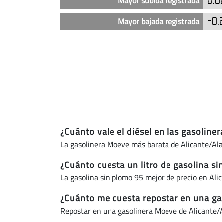
Mayor subida registrada
0.0
(actualizado
Mayor bajada registrada
-0.
hoy)
¿Cuánto vale el diésel en las gasoline
La gasolinera Moeve más barata de Alicante/Alac
¿Cuánto cuesta un litro de gasolina s
La gasolina sin plomo 95 mejor de precio en Ali
¿Cuánto me cuesta repostar en una gas
Repostar en una gasolinera Moeve de Alicante/A