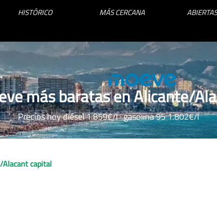
HISTÓRICO
MÁS CERCANA
ABIERTAS
ve más baratas en Alicante/Ala
Precios hoy diésel 1.859€/l · gasolina 95 1.802€/l
/Alacant capital