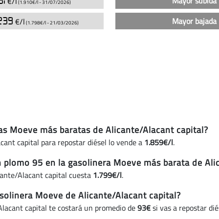
61
Mayor subida 
€/l
(1.910€/l -
31/07/2026
)
Moeve
239
Mayor bajada 
€/l
en
(1.798€/l -
21/03/2026
)
Alicante/Alacant
capital
(actualizado
hoy)
ras Moeve más baratas de Alicante/Alacant capital?
ant capital para repostar diésel lo vende a
1.859€/l
.
in plomo 95 en la gasolinera Moeve más barata de Ali
cante/Alacant capital cuesta
1.799€/l
.
olinera Moeve de Alicante/Alacant capital?
lacant capital te costará un promedio de
93€
si vas a repostar di