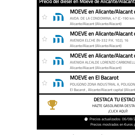
Precio del diésel en Moeve de Alicante/Alacant
Precio
Gasolinera
Precio
MOEVE en Alicante/Alacant c
del
AVDA. DE LA CONDOMINA, 47 (C-190 km 
diésel
Alicante/Alacant
(Alicante/Alacant)
en
MOEVE en Alicante/Alacant c
Moeve
AVENIDA ELCHE (N-332 P.K. 102), 16
de
Alicante/Alacant
(Alicante/Alacant)
Alicante/Alacant
MOEVE en Alicante/Alacant c
capital
AVENIDA ALCALDE LORENZO CARBONELL
hoy
Alicante/Alacant
(Alicante/Alacant)
MOEVE en El Bacarot
POLIGONO ZONA INDUSTRIAL A, POLIGON
El Bacarot
, Alicante/Alacant capital
(Alican
DESTACA TU ESTAC
HAZTE GASOLINERA DEST
¡CLICK AQUÍ!
Precios actualizados: 06/08
Precios mostrados en €uros po