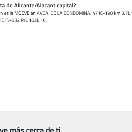
ta de Alicante/Alacant capital?
ón es la
MOEVE
en AVDA. DE LA CONDOMINA, 47 (C-190 km 3,7), y s
 (N-332 P.K. 102), 16.
ve más cerca de ti