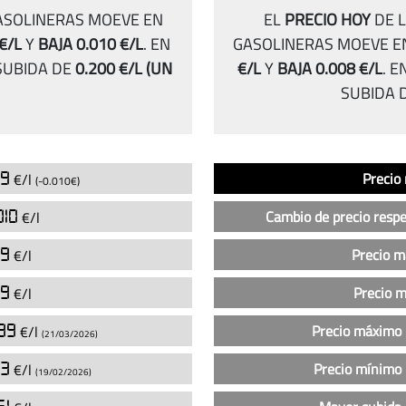
GASOLINERAS MOEVE EN
EL
PRECIO HOY
DE L
 €/L
Y
BAJA 0.010 €/L
.
EN
GASOLINERAS MOEVE EN
UBIDA DE
0.200 €/L
(UN
€/L
Y
BAJA 0.008 €/L
.
E
SUBIDA 
Análisis
Indicador
Precio
59
Precio
€/l
(-0.010€)
del
precio
010
Cambio de precio respe
€/l
de
la
59
Precio 
€/l
gasolina
59
Precio 
€/l
sin
plomo
39
Precio máximo 
€/l
(21/03/2026)
95
en
73
Precio mínimo 
€/l
(19/02/2026)
las
gasolineras