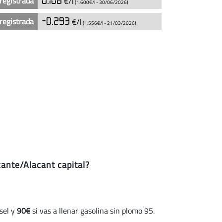
registrada
0.106
€/l
(1.600€/l -
30/06/2026
)
registrada
-0.293
€/l
(1.556€/l -
21/03/2026
)
cante/Alacant capital?
ésel y
90€
si vas a llenar gasolina sin plomo 95.