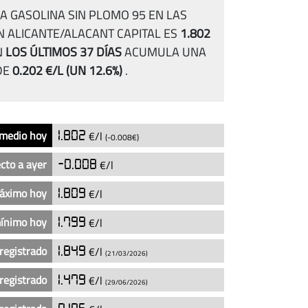
A GASOLINA SIN PLOMO 95 EN LAS
 ALICANTE/ALACANT CAPITAL ES
1.802
N
LOS ÚLTIMOS 37 DÍAS
ACUMULA UNA
DE
0.202 €/L
(UN 12.6%)
.
 medio hoy
1.802
€/l
(-0.008€)
cto a ayer
-0.008
€/l
máximo hoy
1.809
€/l
mínimo hoy
1.799
€/l
registrado
1.849
€/l
(21/03/2026)
registrado
1.479
€/l
(29/06/2026)