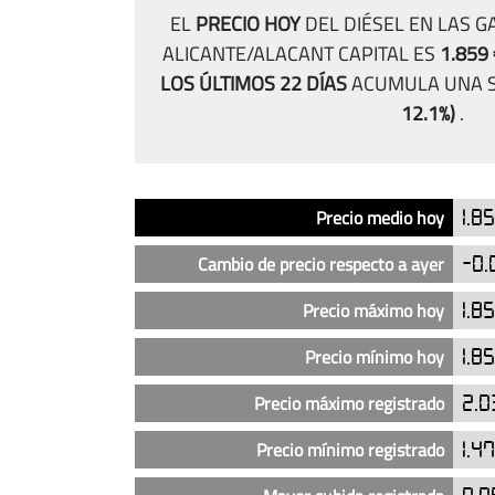
EL
PRECIO HOY
DEL DIÉSEL EN LAS 
ALICANTE/ALACANT CAPITAL ES
1.859
LOS ÚLTIMOS 22 DÍAS
ACUMULA UNA S
12.1%)
.
Análisis
Indicador
Precio
Precio medio hoy
1.8
del
precio
Cambio de precio respecto a ayer
-0.
del
diésel
Precio máximo hoy
1.8
en
Precio mínimo hoy
1.8
las
gasolineras
Precio máximo registrado
2.0
Moeve
en
Precio mínimo registrado
1.4
Alicante/Alacant
capital