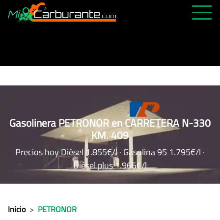
PRECIOS HOY
HISTÓRICO
MÁS CERCANA
ABIERTAS 24H
ÚLTIMAS MATRÍCULAS
Gasolinera PETRONOR en CARRETERA N-330
KM. 409
FAVORITAS
Precios hoy Diésel 1.855€/l · Gasolina 95 1.795€/l ·
Diésel plus 1.965€/l
Inicio
>
PETRONOR