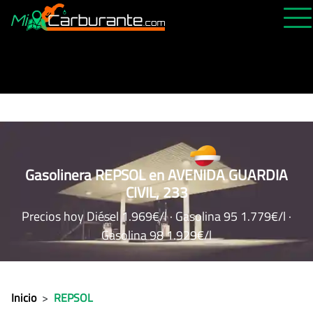
PRECIOS HOY
HISTÓRICO
MÁS CERCANA
ABIERTAS 24H
ÚLTIMAS MATRÍCULAS
Gasolinera REPSOL en AVENIDA GUARDIA
CIVIL, 233
FAVORITAS
Precios hoy Diésel 1.969€/l · Gasolina 95 1.779€/l ·
Gasolina 98 1.929€/l
Inicio
>
REPSOL