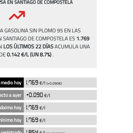
PSA EN SANTIAGO DE COMPOSTELA
A GASOLINA SIN PLOMO 95 EN LAS
N SANTIAGO DE COMPOSTELA ES
1.769
N
LOS ÚLTIMOS 22 DÍAS
ACUMULA UNA
 DE
0.142 €/L
(UN 8.7%)
.
 medio hoy
1.769
€/l
(+0.090€)
ecto a ayer
+0.090
€/l
máximo hoy
1.769
€/l
mínimo hoy
1.769
€/l
 registrado
1.854
€/l