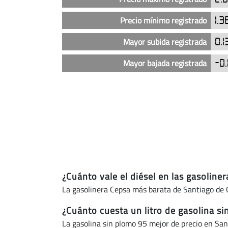
Cepsa
en
Precio mínimo registrado
1.3
Santiago
de
Mayor subida registrada
0.1
Compostela
Mayor bajada registrada
-0.
(actualizado
hoy)
¿Cuánto vale el diésel en las gasolin
La gasolinera Cepsa más barata de Santiago de 
¿Cuánto cuesta un litro de gasolina s
La gasolina sin plomo 95 mejor de precio en Sa