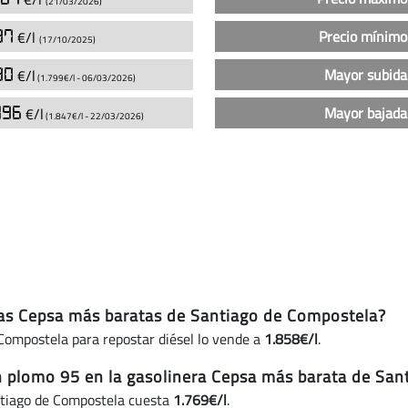
(21/03/2026)
95
en
87
Precio mínimo
€/l
(17/10/2025)
las
gasolineras
30
Mayor subida
€/l
(1.799€/l -
06/03/2026
)
Cepsa
196
Mayor bajada
€/l
en
(1.847€/l -
22/03/2026
)
Santiago
de
Compostela
(actualizado
hoy)
eras Cepsa más baratas de Santiago de Compostela?
Compostela para repostar diésel lo vende a
1.858€/l
.
in plomo 95 en la gasolinera Cepsa más barata de Sa
ntiago de Compostela cuesta
1.769€/l
.