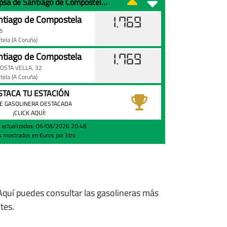
Precio de la gasolina 95 en Cepsa de Santiago de Compostela hoy
tiago de Compostela
1.769
5
tela
(A Coruña)
tiago de Compostela
1.769
COSTA VELLA, 32
tela
(A Coruña)
STACA TU ESTACIÓN
E GASOLINERA DESTACADA
¡CLICK AQUÍ!
s actualizados: 06/08/2026 20:48
s mostrados en €uros por litro
 Aquí puedes consultar las gasolineras más
tes.