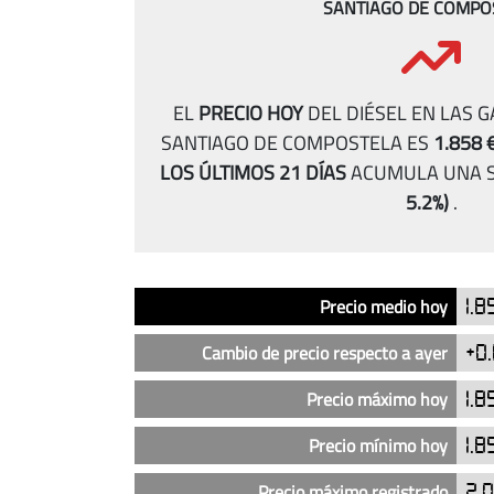
SANTIAGO DE COMPO
EL
PRECIO HOY
DEL DIÉSEL EN LAS 
SANTIAGO DE COMPOSTELA ES
1.858 
LOS ÚLTIMOS 21 DÍAS
ACUMULA UNA S
5.2%)
.
Análisis
Indicador
Precio
Precio medio hoy
1.8
del
precio
Cambio de precio respecto a ayer
+0
del
diésel
Precio máximo hoy
1.8
en
Precio mínimo hoy
1.8
las
gasolineras
Precio máximo registrado
2.