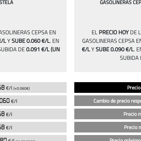
STELA
GASOLINERAS CE
GASOLINERAS CEPSA EN
EL
PRECIO HOY
DE L
€/L
Y
SUBE 0.060 €/L
.
EN
GASOLINERAS CEPSA E
UBIDA DE
0.091 €/L
(UN
€/L
Y
SUBE 0.090 €/L
.
E
SUBIDA
Análisis
Indicador
Precio
58
Precio
€/l
(+0.060€)
del
precio
.060
Cambio de precio resp
€/l
de
la
58
Precio 
€/l
gasolina
58
Precio 
€/l
sin
plomo
087
Precio máximo
€/l