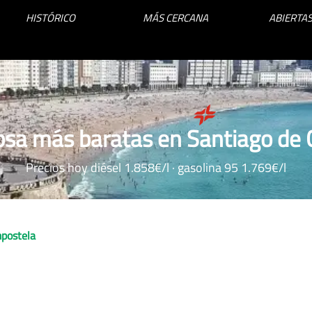
HISTÓRICO
MÁS CERCANA
ABIERTAS
psa más baratas en Santiago de
Precios hoy diésel 1.858€/l · gasolina 95 1.769€/l
postela