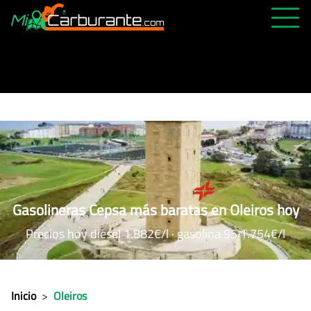
PRECIOS HOY
HISTÓRICO
MÁS CERCANA
ABIERTAS 24H
ÚLTIMAS MATRÍCULAS
FAVORITAS
Gasolineras Cepsa más baratas en Oleiros hoy
Precios hoy diésel 1.882€/l · gasolina 95 1.754€/l
Inicio
>
Oleiros