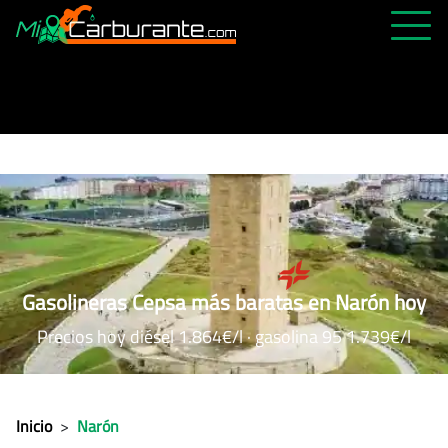
PRECIOS HOY
HISTÓRICO
MÁS CERCANA
ABIERTAS 24H
ÚLTIMAS MATRÍCULAS
FAVORITAS
Gasolineras Cepsa más baratas en Narón hoy
Precios hoy diésel 1.864€/l · gasolina 95 1.739€/l
Inicio
>
Narón