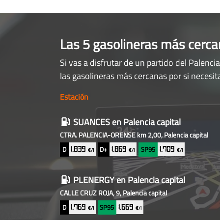
Las 5 gasolineras más cerca
Si vas a disfrutar de un partido del Palenci
las gasolineras más cercanas por si necesit
Estación
Gasolineras
SUANCES
en Palencia capital
baratas
CTRA. PALENCIA-ORENSE km 2,00, Palencia capital
cercanas
D
D+
SP95
1.839
1.869
1.709
€/l
€/l
€/l
PLENERGY
en Palencia capital
CALLE CRUZ ROJA, 9, Palencia capital
D
SP95
1.769
1.669
€/l
€/l