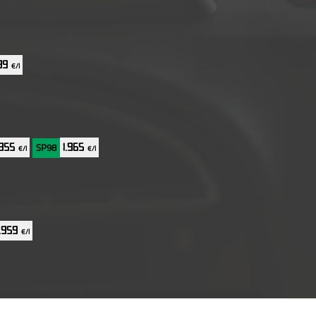
689
€/l
SP98
.855
1.965
€/l
€/l
1.959
€/l