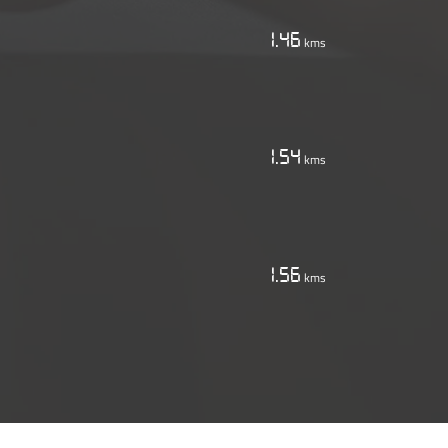
1.46
kms
1.54
kms
1.56
kms