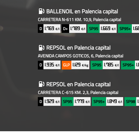
BALLENOIL
en Palencia capital
CARRETERA N-611 KM. 10,9, Palencia capital
D
D+
SP95
SP95+
1.769
1.789
1.669
1.
€/l
€/l
€/l
REPSOL
en Palencia capital
AVENIDA CAMPOS GOTICOS, 6, Palencia capital
D
GLP
SP95
SP95+
1.935
1.129
1.785
1
€/l
€/kg
€/l
REPSOL
en Palencia capital
CARRETERA C-615 KM. 2,3, Palencia capital
D
SP95
SP95+
SP98
1.929
1.779
1.849
€/l
€/l
€/l