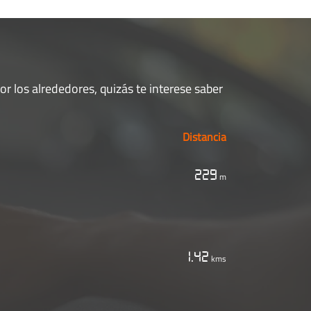
por los alrededores, quizás te interese saber
Distancia
229
m
1.42
kms