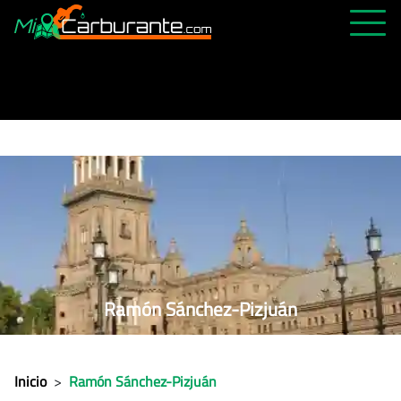
PRECIOS HOY
HISTÓRICO
MÁS CERCANA
ABIERTAS 24H
ÚLTIMAS MATRÍCULAS
FAVORITAS
Ramón Sánchez-Pizjuán
Inicio
>
Ramón Sánchez-Pizjuán