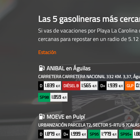
Las 5 gasolineras más cerc
Si vas de vacaciones por Playa La Carolina 
cercanas para repostar en un radio de 5.12
Estación
Gasolineras
ANIBAL
en Águilas
baratas
CARRETERA CARRETERA NACIONAL 332 KM. 3,37, Águ
cercanas
D
DIÉSEL B
D+
GLP
1.839
1.565
1.939
0
€/l
€/l
€/l
SP98
1.859
€/l
MOEVE
en Pulpí
URBANIZACIÓN PARCELA T2, SECTOR S-RTU 5 ?CALAS D
D
D+
SP95
SP95+
1.879
1.999
1.779
1.
€/l
€/l
€/l