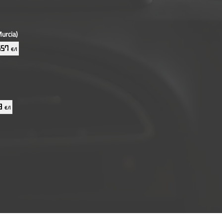
urcia)
.657
€/l
59
€/l