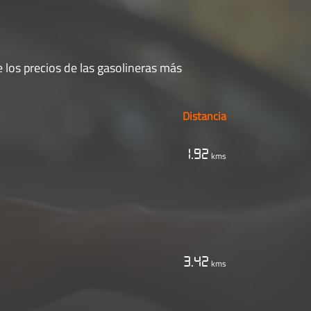
 los precios de las gasolineras más
Distancia
1.92
kms
3.42
kms