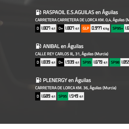
RASPAOIL E.S.AGUILAS
en Águilas
CARRETERA CARRETERA DE LORCA KM. 0,4, Águilas
(M
D
D+
GLP
SP95+
1.807
1.807
0.977
1
€/l
€/l
€/kg
ANIBAL
en Águilas
CALLE REY CARLOS III,, 31, Águilas
(Murcia)
D
D+
SP95
SP98
1.839
1.939
1.679
1.8
€/l
€/l
€/l
PLENERGY
en Águilas
CARRETERA DE LORCA KM. 36, Águilas
(Murcia)
D
SP95
1.689
1.549
€/l
€/l