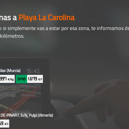
anas a
Playa La Carolina
o si simplemente vas a estar por esa zona, te informamos de
 kilómetros.
ilas
(Murcia)
SP95
.997
1.679
€/kg
€/l
E PINAR?, S/N, Pulpí
(Almería)
869
€/l