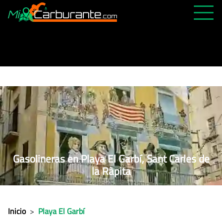
PRECIOS HOY
HISTÓRICO
MÁS CERCANA
ABIERTAS 24H
ÚLTIMAS MATRÍCULAS
FAVORITAS
Gasolineras en Playa El Garbí, Sant Carles de
la Ràpita
Inicio
>
Playa El Garbí