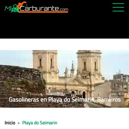
PRECIOS HOY
HISTÓRICO
MÁS CERCANA
ABIERTAS 24H
ÚLTIMAS MATRÍCULAS
FAVORITAS
Gasolineras en Playa do Seimarin, Barreiros
Inicio
>
Playa do Seimarin