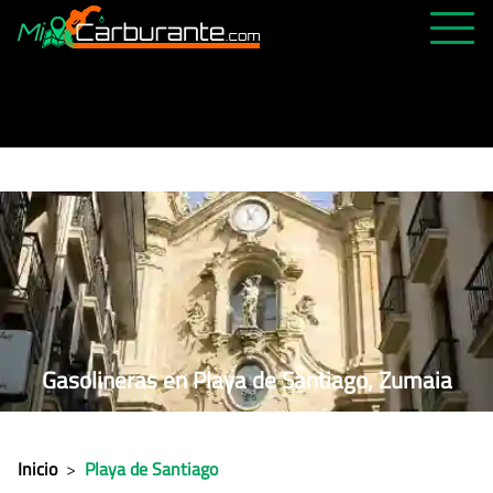
PRECIOS HOY
HISTÓRICO
MÁS CERCANA
ABIERTAS 24H
ÚLTIMAS MATRÍCULAS
FAVORITAS
Gasolineras en Playa de Santiago, Zumaia
Inicio
>
Playa de Santiago