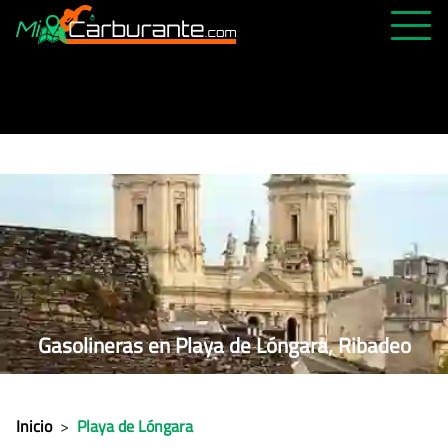
PRECIOS HOY
HISTÓRICO
MÁS CERCANA
ABIERTAS 24H
ÚLTIMAS MATRÍCULAS
FAVORITAS
Gasolineras en Playa de Lóngara, Ribadeo
Inicio
>
Playa de Lóngara