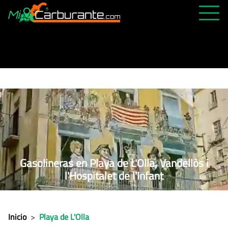
PRECIOS HOY
HISTÓRICO
MÁS CERCANA
ABIERTAS 24H
ÚLTIMAS MATRÍCULAS
FAVORITAS
Gasolineras en Playa de L'Olla, Vandellòs i
l'Hospitalet de l'Infant
Inicio
>
Playa de L'Olla