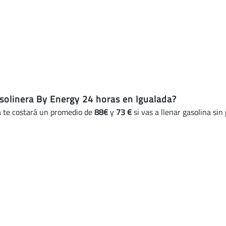
Energy
24
horas
en
Igualada
(actualizado
hoy)
solinera By Energy 24 horas en Igualada?
a te costará un promedio de
88€
y
73 €
si vas a llenar gasolina sin