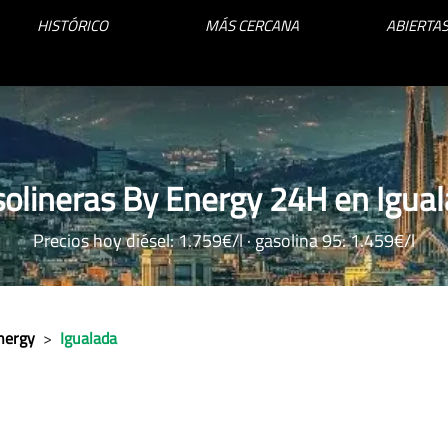
HISTÓRICO
MÁS CERCANA
ABIERTAS
olineras By Energy 24H en Igua
Precios hoy diésel: 1.759€/l · gasolina 95: 1.459€/l
nergy
>
Igualada