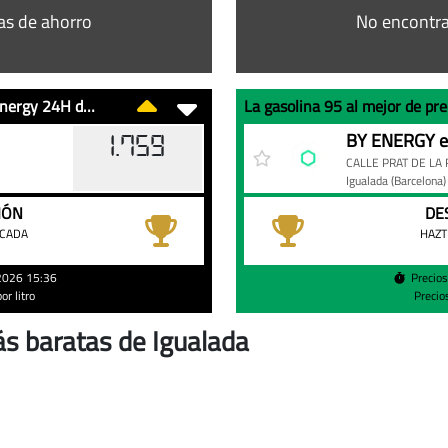
as de ahorro
No encontra
El diésel al mejor de precio en gasolineras By Energy 24H de Igualada
La
Gasolinera
Precio
BY ENERGY e
1.759
gasolina
CALLE PRAT DE LA 
95
Igualada
(Barcelona)
al
IÓN
DE
mejor
ACADA
HAZT
de
precio
/2026 15:36
Precio
r litro
Precio
en
gasolineras
s baratas de Igualada
By
Energy
24H
de
Igualada