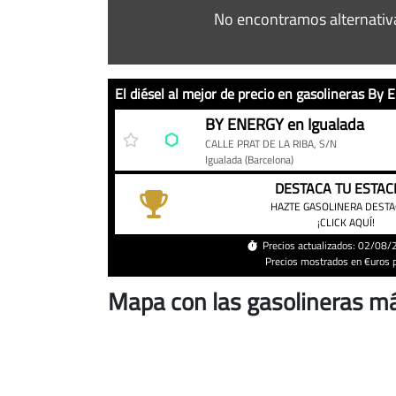
No encontramos alternativ
El
Gasolinera
Precio
BY ENERGY en Igualada
diésel
CALLE PRAT DE LA RIBA, S/N
al
Igualada
(Barcelona)
mejor
DESTACA TU ESTAC
de
HAZTE GASOLINERA DEST
¡CLICK AQUÍ!
precio
en
Precios actualizados: 02/08
Precios mostrados en €uros po
gasolineras
By
Mapa con las gasolineras má
Energy
24H
de
Igualada