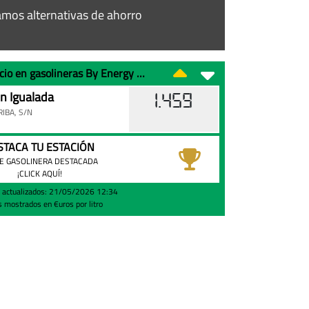
mos alternativas de ahorro
La gasolina 95 al mejor de precio en gasolineras By Energy 24H de Igualada
n Igualada
1.459
RIBA, S/N
STACA TU ESTACIÓN
E GASOLINERA DESTACADA
¡CLICK AQUÍ!
s actualizados: 21/05/2026 12:34
s mostrados en €uros por litro