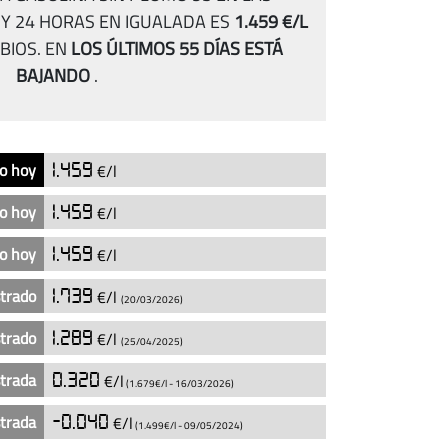
Y 24 HORAS EN IGUALADA ES
1.459 €/L
BIOS.
EN
LOS ÚLTIMOS 55 DÍAS
ESTÁ
BAJANDO
.
o hoy
1.459
€/l
o hoy
1.459
€/l
o hoy
1.459
€/l
strado
1.739
€/l
(20/03/2026)
strado
1.289
€/l
(25/04/2025)
strada
0.320
€/l
(1.679€/l -
16/03/2026
)
strada
-0.040
€/l
(1.499€/l -
09/05/2024
)