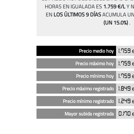
HORAS EN IGUALADA ES
1.759 €/L
Y 
EN
LOS ÚLTIMOS 9 DÍAS
ACUMULA UN
(UN 15.0%)
.
Análisis
Indicador
Precio
Precio medio hoy
1.759
€
del
precio
Precio máximo hoy
1.759
€
del
diésel
Precio mínimo hoy
1.759
€
en
Precio máximo registrado
1.849
€
las
gasolineras
Precio mínimo registrado
1.249
€
By
Energy
Mayor subida registrada
0.170
€
24
horas
en